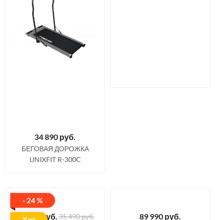
34 890
руб.
БЕГОВАЯ ДОРОЖКА
UNIXFIT R-300C
- 24 %
26 890
руб.
89 990
руб.
35 490 руб.
Хит