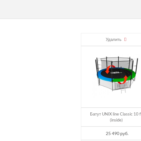
Н
Удалить
А И ОПЛАТА
Батут UNIX line Classic 10 f
(inside)
25 490 руб.