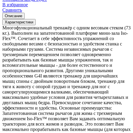
В избранное
Сравнить
Описание
Характеристики
Многофункциональный тренажёр с одним весовым стеком (73
кг.). Выполнен на запатентованной платформе мини-зала Iso-
Flex™. Сочетает в себе эффективность упражнений со
свободными весами с безопасностью и удобством станка с
наборными грузами. Система независимых рычагов с
трехмерным перемещением позволяет одновременно
разрабатывать как базовые мышцы упражнения, так и
вспомогательные мышцы - для более естественного и
пропорционального развития. Другими уникальными
особенностями G4I являются тренажер для широчайших
мышц спины с двойным поворотным блоком, тренажер для
тяги к животу с опорой грудью и тренажер для ног с
саморегулирующимися валиками, обеспечивающий
максимально удобные условия для развития четырехглавых и
двуглавых мышц бедра. Превосходное сочетание качества,
эффективности и удобства. Основные преимущества:
Запатентованная система рычагов для жима с трехмерным
движением Iso-Flex™ позволяет Вам задавать оптимальную
траекторию для всех жимов и разводок. Это позволяет Вам
максимально прорабатывать как базовые мышцы (для которых