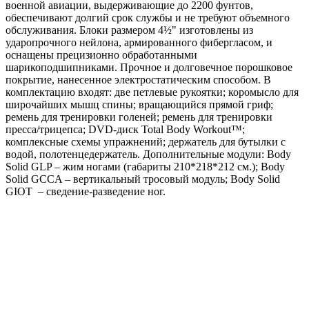
военной авиации, выдерживающие до 2200 фунтов,
обеспечивают долгий срок службы и не требуют объемного
обслуживания. Блоки размером 4½" изготовлены из
ударопрочного нейлона, армированного фибергласом, и
оснащены прецизионно обработанными
шарикоподшипниками. Прочное и долговечное порошковое
покрытие, нанесенное электростатическим способом. В
комплектацию входят: две петлевые рукоятки; коромысло для
широчайших мышц спины; вращающийся прямой гриф;
ремень для тренировки голеней; ремень для тренировки
пресса/трицепса; DVD-диск Total Body Workout™;
комплексные схемы упражнений; держатель для бутылки с
водой, полотенцедержатель. Дополнительные модули: Body
Solid GLP – жим ногами (габариты 210*218*212 см.); Body
Solid GCCA – вертикальный тросовый модуль; Body Solid
GIOT – сведение-разведение ног.