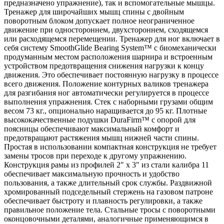
предназначено упражнение), так и вспомогательные мышцы.
Тренажер для широчайших мышц спины с двойным
поворотным блоком допускает полное неограниченное
движение при одностороннем, двухстороннем, сходящемся
или расходящемся перемещении. Тренажер для ног включает в
себя систему SmoothGlide Bearing System™ c биомеханически
продуманным местом расположения шарнира и встроенным
устройством предотвращения снижения нагрузки к концу
движения. Это обеспечивает постоянную нагрузку в процессе
всего движения. Положение контурных валиков тренажера
для разгибания ног автоматически регулируется в процессе
выполнения упражнения. Стек с наборными грузами общим
весом 73 кг., опционально наращивается до 95 кг. Плотные
высококачественные подушки DuraFirm™ с опорой для
поясницы обеспечивают максимальный комфорт и
предотвращают растяжения мышц нижней части спины.
Простая в использовании компактная конструкция не требует
замены тросов при переходе к другому упражнению.
Конструкция рамы из профилей 2" х 3" из стали калибра 11
обеспечивает максимальную прочность и удобство
пользования, а также длительный срок службы. Раздвижной
хромированный подседельный стержень на газовом патроне
обеспечивает быстроту и плавность регулировки, а также
правильное положение тела. Стальные тросы с поворотными
оконцовочными деталями, аналогичные применяющимся в