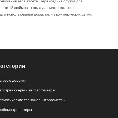
оложения тела атлета. Перекладина служит для
ысоте 12 дюймов от пола для максимальной
ля использования дома, так и в коммерческих целях.
атегории
еговые дорожки
елотренажеры и велоэргометры
ллиптические тренажеры и эргометры
ребные тренажеры