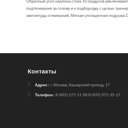
Обратный угол наклона стоек 10 градусов увеличивае
подтягивания за голову и к подбородку с целью тре
амплитуды отжиманий. Мягкая утолщенная подушка Dur
Контакты
Адрес :
г. Москва, Каширский проезд, 17
Телефон :
8 (495) 177-51-98
8 (495) 971-35-17