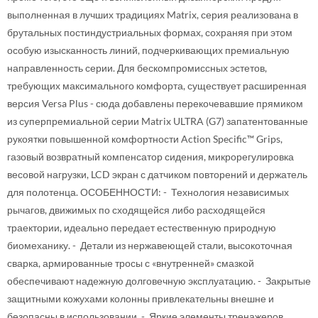
выполненная в лучших традициях Matrix, серия реализована в
брутальных постиндустриальных формах, сохраняя при этом
особую изысканность линий, подчеркивающих премиальную
направленность серии. Для бескомпромиссных эстетов,
требующих максимального комфорта, существует расширенная
версия Versa Plus - сюда добавлены перекочевавшие прямиком
из суперпремиальной серии Matrix ULTRA (G7) запатентованные
рукоятки повышенной комфортности Action Specific™ Grips,
газовый возвратный компенсатор сидения, микрорегулировка
весовой нагрузки, LCD экран с датчиком повторений и держатель
для полотенца. ОСОБЕННОСТИ: - Технология независимых
рычагов, движимых по сходящейся либо расходящейся
траектории, идеально передает естественную природную
биомеханику. - Детали из нержавеющей стали, высокоточная
сварка, армированные тросы с «внутренней» смазкой
обеспечивают надежную долговечную эксплуатацию. - Закрытые
защитными кожухами колонны привлекательны внешне и
безопасны в использовании. - Яркие элементы тренажеров,