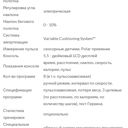
полотна
Регулировка угла
электрическая
наклона
Наклон бегового
0 - 10%
полотна
Система
Variable Cushioning System™
амортизации
Измерение пульса
сенсорные датчики, Polar приемник
Консоль
5.5 - дюймовый LCD дисплей
время, расстояние, наклон, скорость,
Показания консоли
калории, пульс
Кол-во программ
8 (в т.ч. пульсозависимая)
ручной режим, интервал по скорости,
Спецификации
пульсозависимая, потеря веса, 3 целевые
программ
(по расстоянию, по калориям, по
количеству шагов), тест Геркина
Статистика
опционально
тренировок
Специальные
облачный сервис мониторинга тренировок