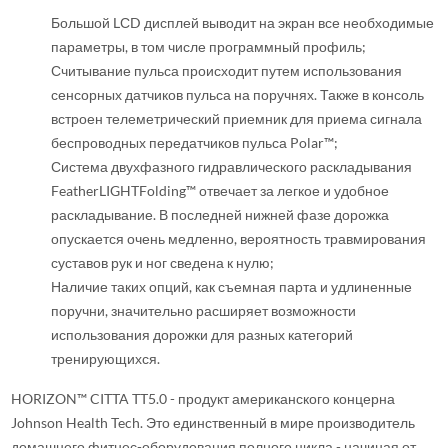
Большой LСD дисплей выводит на экран все необходимые
параметры, в том числе программный профиль;
Считывание пульса происходит путем использования
сенсорных датчиков пульса на поручнях. Также в консоль
встроен телеметрический приемник для приема сигнала
беспроводных передатчиков пульса Polar™;
Система двухфазного гидравлического раскладывания
FeatherLIGHTFolding™ отвечает за легкое и удобное
раскладывание. В последней нижней фазе дорожка
опускается очень медленно, вероятность травмирования
суставов рук и ног сведена к нулю;
Наличие таких опций, как съемная парта и удлиненные
поручни, значительно расширяет возможности
использования дорожки для разных категорий
тренирующихся.
HORIZON™ CITTA TT5.0 - продукт американского концерна
Johnson Health Tech. Это единственный в мире производитель
домашнего фитнес-оборудования полного цикла - начиная от