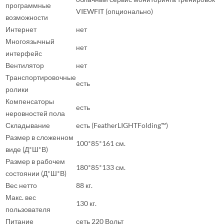
программные
VIEWFIT (опционально)
возможности
Интернет
нет
Многоязычный
нет
интерфейс
Вентилятор
нет
Транспортировочные
есть
ролики
Компенсаторы
есть
неровностей пола
Складывание
есть (FeatherLIGHTFolding™)
Размер в сложенном
100*85*161 см.
виде (Д*Ш*В)
Размер в рабочем
180*85*133 см.
состоянии (Д*Ш*В)
Вес нетто
88 кг.
Макс. вес
130 кг.
пользователя
Питание
сеть 220 Вольт